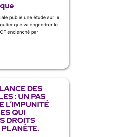
ique
iale publie une étude sur le
routier que va engendrer le
CF enclenché par
ILANCE DES
ES : UN PAS
E L’IMPUNITÉ
ES QUI
S DROITS
 PLANÈTE.