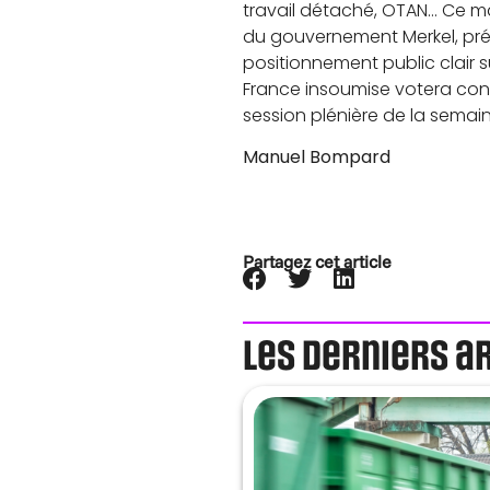
travail détaché, OTAN… Ce mat
du gouvernement Merkel, pré
positionnement public clair su
France insoumise votera contr
session plénière de la semai
Manuel Bompard
Partagez cet article
Les derniers a