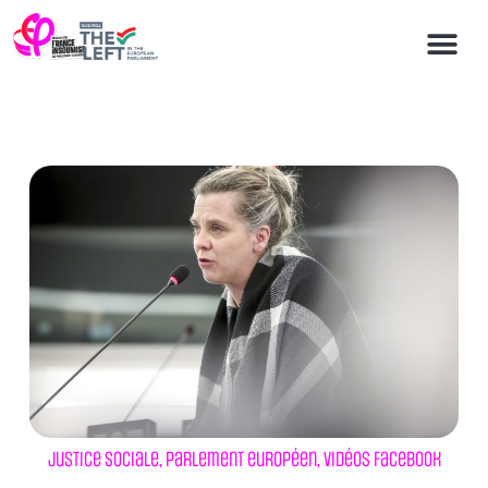
Justice sociale
,
Parlement européen
,
Vidéos Facebook