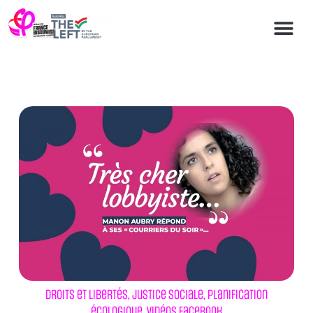
Droits et libertés
,
Justice sociale
,
Planification
écologique
,
Vidéos Facebook