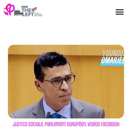
Justice sociale
,
Parlement européen
,
Vidéos Facebook