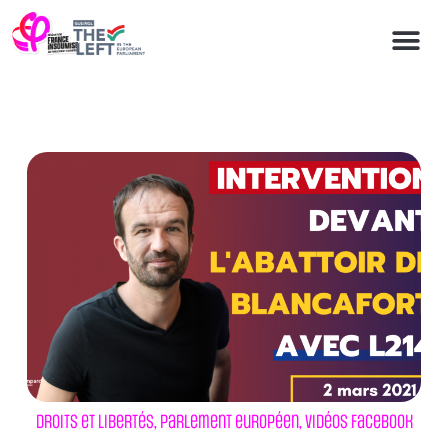
Droits et libertés
,
Parlement européen
,
Vidéos Facebook