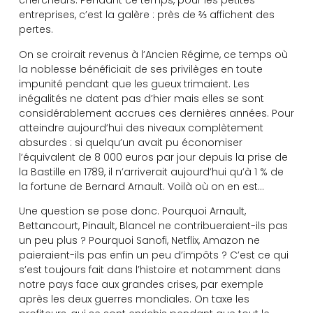
chercheurs. Pendant ce temps, pour les petites
entreprises, c’est la galère : près de ⅔ affichent des
pertes.
On se croirait revenus à l’Ancien Régime, ce temps où
la noblesse bénéficiait de ses privilèges en toute
impunité pendant que les gueux trimaient. Les
inégalités ne datent pas d’hier mais elles se sont
considérablement accrues ces dernières années. Pour
atteindre aujourd’hui des niveaux complètement
absurdes : si quelqu’un avait pu économiser
l’équivalent de 8 000 euros par jour depuis la prise de
la Bastille en 1789, il n’arriverait aujourd’hui qu’à 1 % de
la fortune de Bernard Arnault. Voilà où on en est…
Une question se pose donc. Pourquoi Arnault,
Bettancourt, Pinault, Blancel ne contribueraient-ils pas
un peu plus ? Pourquoi Sanofi, Netflix, Amazon ne
paieraient-ils pas enfin un peu d’impôts ? C’est ce qui
s’est toujours fait dans l’histoire et notamment dans
notre pays face aux grandes crises, par exemple
après les deux guerres mondiales. On taxe les