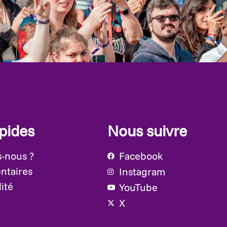
apides
Nous suivre
-nous ?
Facebook
ntaires
Instagram
ité
YouTube
X