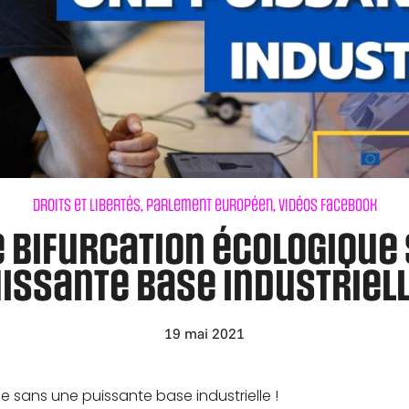
Droits et libertés
,
Parlement européen
,
Vidéos Facebook
e bifurcation écologique
issante base industriell
19 mai 2021
e sans une puissante base industrielle !