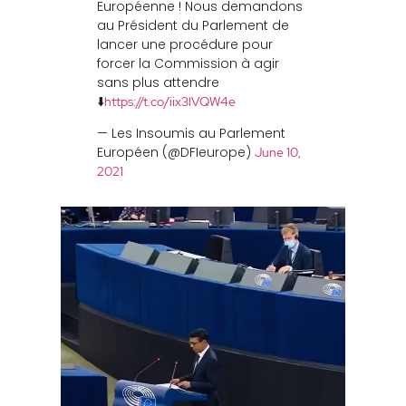
Européenne ! Nous demandons
au Président du Parlement de
lancer une procédure pour
forcer la Commission à agir
sans plus attendre
⬇️
https://t.co/iix3lVQW4e
— Les Insoumis au Parlement
Européen (@DFIeurope)
June 10,
2021