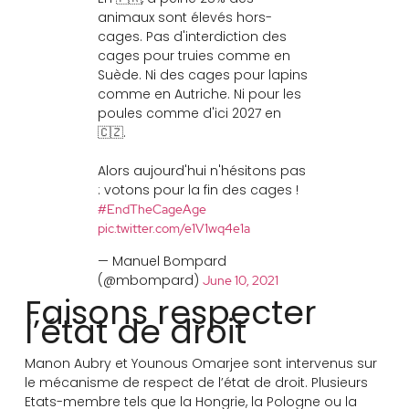
animaux sont élevés hors-
cages. Pas d'interdiction des
cages pour truies comme en
Suède. Ni des cages pour lapins
comme en Autriche. Ni pour les
poules comme d'ici 2027 en
🇨🇿.
Alors aujourd'hui n'hésitons pas
: votons pour la fin des cages !
#EndTheCageAge
pic.twitter.com/e1V1wq4e1a
— Manuel Bompard
(@mbompard)
June 10, 2021
Faisons respecter
l’état de droit
Manon Aubry et Younous Omarjee sont intervenus sur
le mécanisme de respect de l’état de droit. Plusieurs
Etats-membre tels que la Hongrie, la Pologne ou la