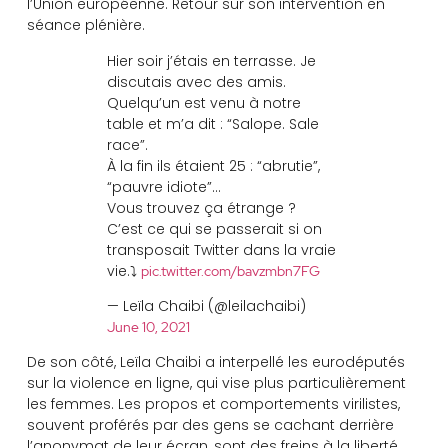
l’Union européenne. Retour sur son intervention en
séance plénière.
Hier soir j’étais en terrasse. Je
discutais avec des amis.
Quelqu’un est venu à notre
table et m’a dit : “Salope. Sale
race”.
À la fin ils étaient 25 : “abrutie”,
“pauvre idiote”…
Vous trouvez ça étrange ?
C’est ce qui se passerait si on
transposait Twitter dans la vraie
vie.⤵️
pic.twitter.com/bavzmbn7FG
— Leïla Chaibi (@leilachaibi)
June 10, 2021
De son côté, Leïla Chaibi a interpellé les eurodéputés
sur la violence en ligne, qui vise plus particulièrement
les femmes. Les propos et comportements virilistes,
souvent proférés par des gens se cachant derrière
l’anonymat de leur écran, sont des freins à la liberté