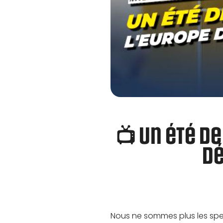
📺 Un été d
dé
Nous ne sommes plus les spect