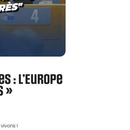
s : l’Europe
s »
vivons !