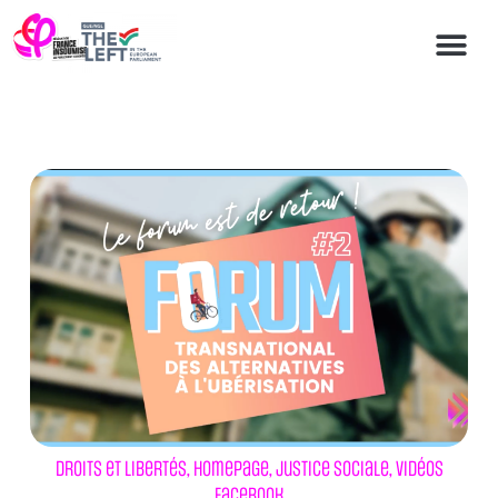
Droits et libertés
,
Homepage
,
Justice sociale
,
Vidéos
Facebook