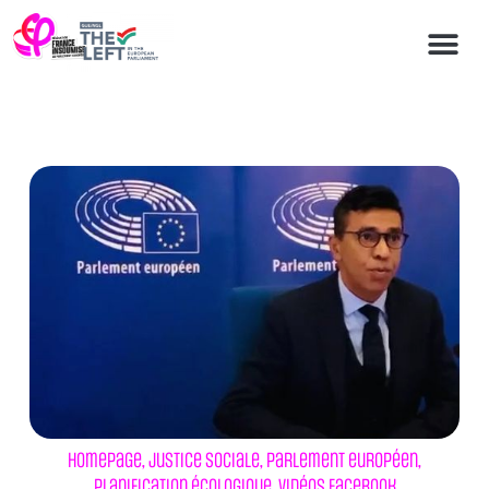
Homepage
,
Justice sociale
,
Parlement européen
,
Planification écologique
,
Vidéos Facebook