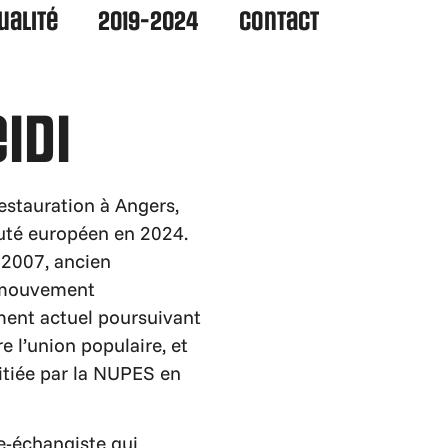
ualité
2019-2024
Contact
idi
restauration à Angers,
puté européen en 2024.
 2007, ancien
 mouvement
ment actuel poursuivant
 l’union populaire, et
itiée par la NUPES en
bre-échangiste qui