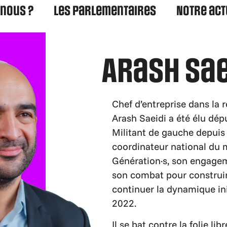
nous ?
Les parlementaires
Notre act
Arash Sae
Chef d’entreprise dans la 
Arash Saeidi a été élu dé
Militant de gauche depuis
coordinateur national du
Génération·s, son engage
son combat pour construire
continuer la dynamique in
2022.
Il se bat contre la folie li