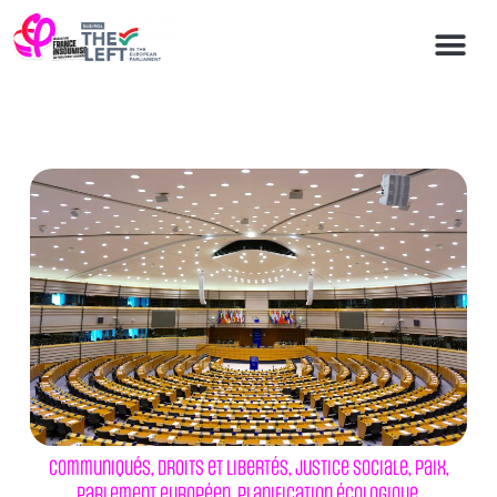
Communiqués
,
Droits et libertés
,
Justice sociale
,
Paix
,
Parlement européen
,
Planification écologique
,