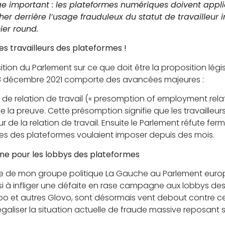
 important : les plateformes numériques doivent appl
her derrière l’usage frauduleux du statut de travailleur
ier round.
des travailleurs des plateformes !
ition du Parlement sur ce que doit être la proposition lég
8 décembre 2021 comporte des avancées majeures :
de relation de travail (« presomption of employment relati
 la preuve. Cette présomption signifie que les travaille
r de la relation de travail. Ensuite le Parlement réfute ferm
stes des plateformes voulaient imposer depuis des mois.
ne pour les lobbys des plateformes
tive de mon groupe politique La Gauche au Parlement euro
si à infliger une défaite en rase campagne aux lobbys de
eroo et autres Glovo, sont désormais vent debout contre ce
galiser la situation actuelle de fraude massive reposant s