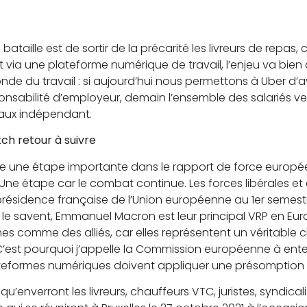
 bataille est de sortir de la précarité les livreurs de repas
 via une plateforme numérique de travail, l’enjeu va bien
e du travail : si aujourd’hui nous permettons à Uber d’avo
nsabilité d’employeur, demain l’ensemble des salariés ve
faux indépendant.
tch retour à suivre
e une étape importante dans le rapport de force europée
 Une étape car le combat continue. Les forces libérales e
a présidence française de l’Union européenne au 1er seme
le savent, Emmanuel Macron est leur principal VRP en Eur
mes comme des alliés, car elles représentent un véritable 
l. C’est pourquoi j’appelle la Commission européenne à en
ateformes numériques doivent appliquer une présomption d
’enverront les livreurs, chauffeurs VTC, juristes, syndical