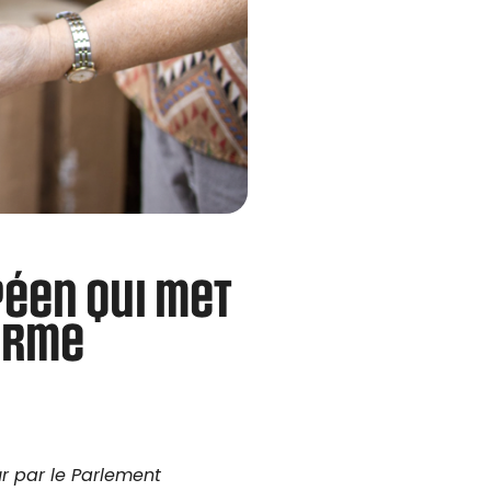
éen qui met
forme
ur par le Parlement