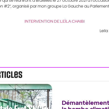
e qui se réuniront à Bruxelles le 27 octobre 2021 à l’occas
ation #2”, organisé par mon groupe La Gauche au Parlemen
INTERVENTION DE LEÏLA CHAIBI
Leïl
rticles
Démantèlement 