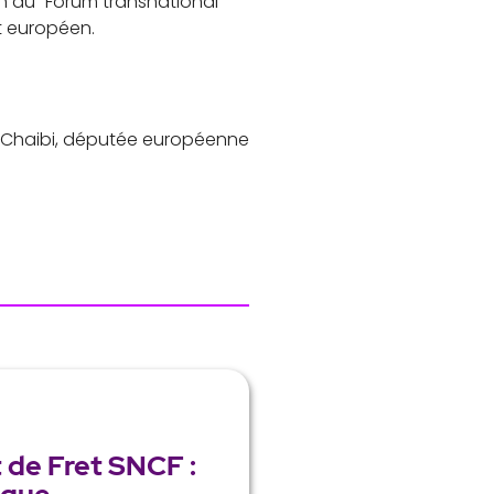
ion du “Forum transnational
t européen.
a Chaibi, députée européenne
de Fret SNCF :