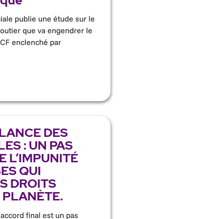
ique
iale publie une étude sur le
routier que va engendrer le
CF enclenché par
ILANCE DES
ES : UN PAS
E L’IMPUNITÉ
ES QUI
S DROITS
 PLANÈTE.
 accord final est un pas